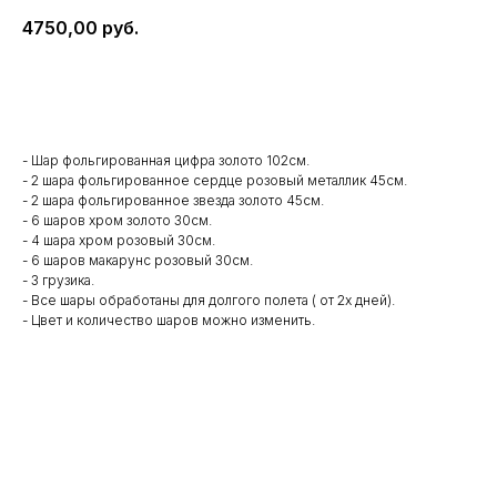
4750,00
руб.
В корзину
- Шар фольгированная цифра золото 102см.
- 2 шара фольгированное сердце розовый металлик 45см.
- 2 шара фольгированное звезда золото 45см.
- 6 шаров хром золото 30см.
- 4 шара хром розовый 30см.
- 6 шаров макарунс розовый 30см.
- 3 грузика.
- Все шары обработаны для долгого полета ( от 2х дней).
- Цвет и количество шаров можно изменить.