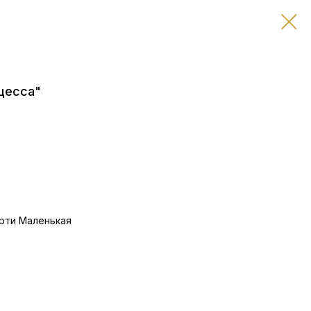
цесса"
орти Маленькая