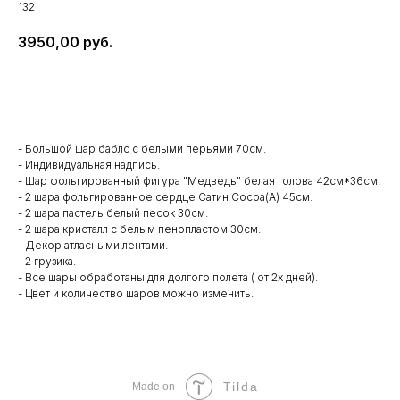
132
3950,00
руб.
В корзину
- Большой шар баблс с белыми перьями 70см.
- Индивидуальная надпись.
- Шар фольгированный фигура "Медведь" белая голова 42см*36см.
- 2 шара фольгированное сердце Сатин Cocoa(А) 45см.
- 2 шара пастель белый песок 30см.
- 2 шара кристалл с белым пенопластом 30см.
- Декор атласными лентами.
- 2 грузика.
- Все шары обработаны для долгого полета ( от 2х дней).
- Цвет и количество шаров можно изменить.
Tilda
Made on