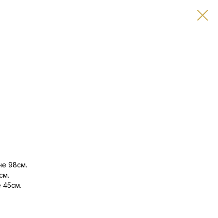
не 98см.
см.
 45см.